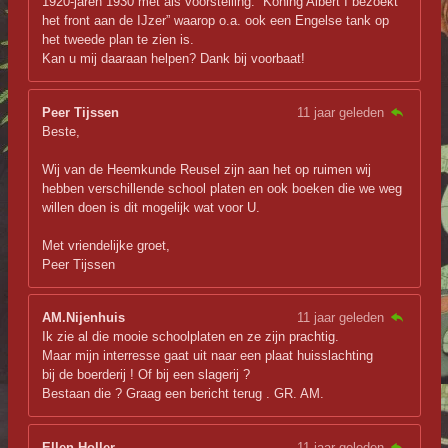
1920-jaren 1930 met als voorstelling: “Koning Albert I bezoekt
het front aan de IJzer” waarop o.a. ook een Engelse tank op
het tweede plan te zien is.
Kan u mij daaraan helpen? Dank bij voorbaat!
Peer Tijssen
11 jaar geleden
Beste,
Wij van de Heemkunde Reusel zijn aan het op ruimen wij
hebben verschillende school platen en ook boeken die we weg
willen doen is dit mogelijk wat voor U.
Met vriendelijke groet,
Peer Tijssen
AM.Nijenhuis
11 jaar geleden
Ik zie al die mooie schoolplaten en ze zijn prachtig.
Maar mijn interresse gaat uit naar een plaat huisslachting
bij de boerderij ! Of bij een slagerij ?
Bestaan die ? Graag een bericht terug . GR. AM.
Ellen Holler
11 jaar geleden